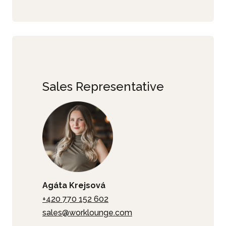
Sales Representative
Agáta Krejsová
+420 770 152 602
sales@worklounge.com