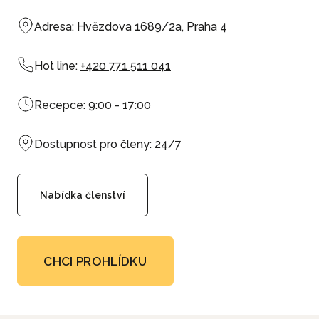
Budova je umístěna v těsné blízkosti nákupního
Adresa: Hvězdova 1689/2a, Praha 4
centra Arkády Pankrác, poskytuje tak výbornou
dopravní dostupnost a širokou nabídku služeb. K
pronájmu nabízíme rozmanité pracovní
kancelářské
Hot line:
+420 771 511 041
prostory
, od sdílených míst až po
soukromé
kanceláře
pro 1 až 6 osob. High-tech nejmodernější
Recepce: 9:00 - 17:00
vybavení, stylový design, zasedací místnosti,
telefonní budky, inspirativní prostředí lounge.
Dostupnost pro členy: 24/7
Kuchyňka, celodenní úklid a služby recepce nebo
vlastní
parkování
(za poplatek)
jsou u nás
Nabídka členství
standardem. Komunita v City Point Pankrác zahrnuje
různé odborníky a podnikatele, poskytující ideální
prostředí pro networking a společenské akce.
CHCI PROHLÍDKU