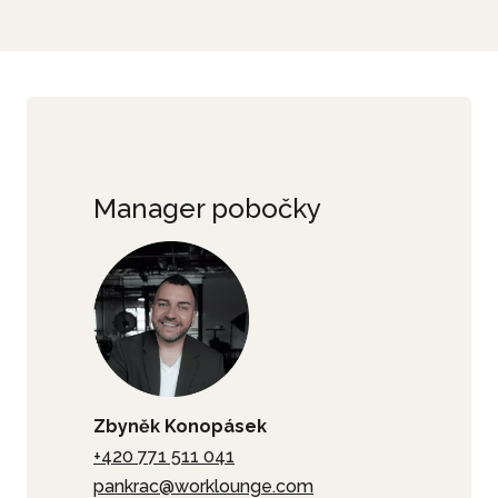
c
e
Manager pobočky
Zbyněk Konopásek
+420 771 511 041
pankrac@worklounge.com