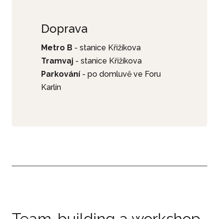
Doprava
Metro B
- stanice Křižíkova
Tramvaj
- stanice Křižíkova
Parkování
- po domluvě ve Foru
Karlín
Team-building a workshop
M