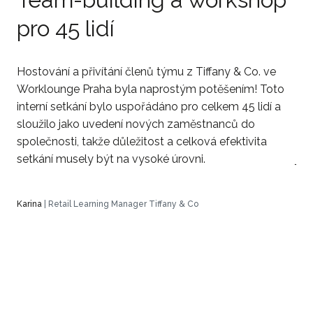
pro 45 lidí
6
Hostování a přivítání členů týmu z Tiffany & Co. ve
V 
Worklounge Praha byla naprostým potěšením! Toto
kli
interní setkání bylo uspořádáno pro celkem 45 lidí a
Pro
sloužilo jako uvedení nových zaměstnanců do
vyb
společnosti, takže důležitost a celková efektivita
vžd
setkání musely být na vysoké úrovni.
jak
Karina
| Retail Learning Manager Tiffany & Co
Luc