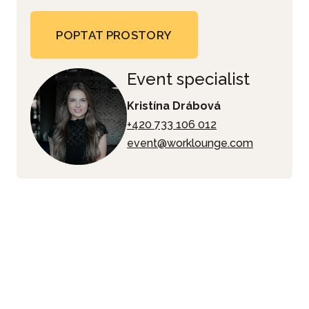
POPTAT PROSTORY
Event specialist
Kristína Drábová
+420 733 106 012
event@worklounge.com
c
e