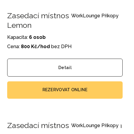
Zasedací místnost Příkopy
WorkLounge Příkopy
Lemon
Kapacita:
6 osob
Cena:
800 Kč/hod
bez DPH
Detail
REZERVOVAT ONLINE
Zasedací místnost Příkopy Green
WorkLounge Příkopy