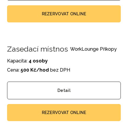
REZERVOVAT ONLINE
Zasedací místnost Příkopy Black
WorkLounge Příkopy
Kapacita:
4 osoby
Cena:
500 Kč/hod
bez DPH
Detail
REZERVOVAT ONLINE