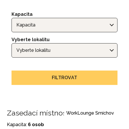
Kapacita
Kapacita
Vyberte lokalitu
Vyberte lokalitu
FILTROVAT
Zasedací místnost Smíchov č. 2
WorkLounge Smíchov
Kapacita:
6 osob