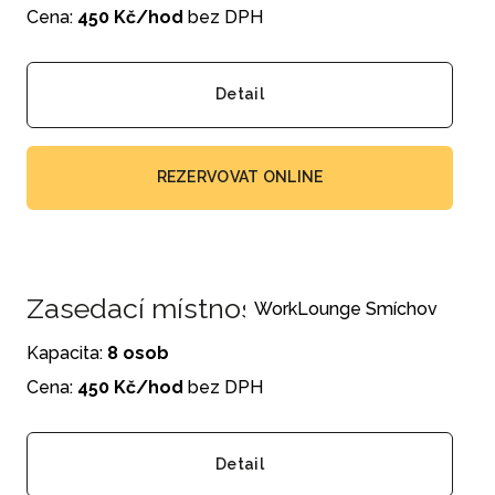
Cena:
450 Kč/hod
bez DPH
Detail
REZERVOVAT ONLINE
Zasedací místnost Smíchov č. 3
WorkLounge Smíchov
Kapacita:
8 osob
Cena:
450 Kč/hod
bez DPH
Detail