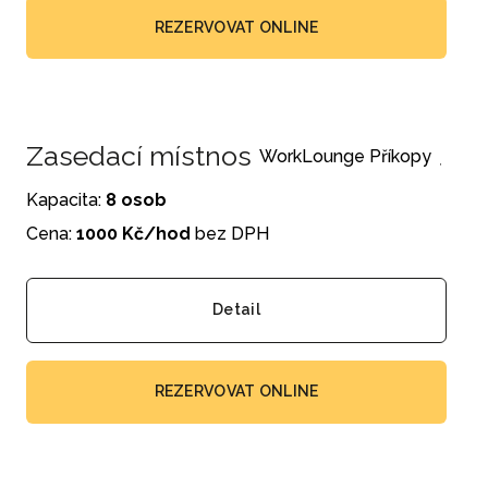
REZERVOVAT ONLINE
Zasedací místnost Příkopy Violet
WorkLounge Příkopy
Kapacita:
8 osob
Cena:
1000 Kč/hod
bez DPH
Detail
REZERVOVAT ONLINE