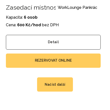
Zasedací místnost Pankrác č. 1
WorkLounge Pankrác
Kapacita:
6 osob
Cena:
600 Kč/hod
bez DPH
Detail
REZERVOVAT ONLINE
Načíst další
c
e