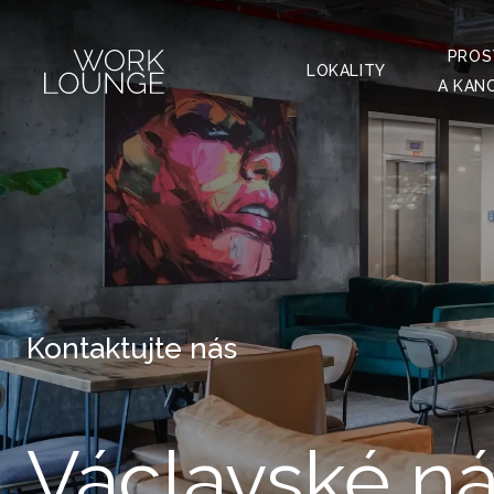
svými partn
"Nastavení 
PROS
najdete v n
LOKALITY
A KAN
s používán
Kontaktujte nás
Václavské n