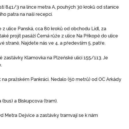
í 841/3 na lince metra A, pouhých 30 kroků od stanice
o patra na naši recepci.
e z ulice Panská, cca 80 kroků od obchodu Lidl, za
ké projít pasáží Černá růže z ulice Na Příkopě do ulice
 straně. Najdete nás ve 4. a především 5. patře.
é zastávky Klamovka na Plzeňské ulici 155/113. Je
.
nt na pražském Pankráci. Nedalo (50 metrů) od OC Arkády
(bus) a Biskupcova (tram).
 Od Metra Dejvice a zastávky tramvají se k nám