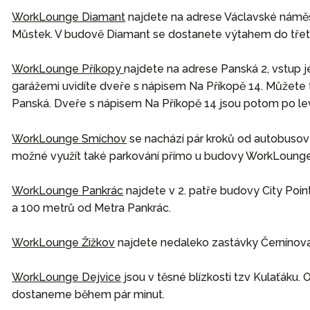
WorkLounge Diamant
najdete na adrese Václavské náměst
Můstek. V budově Diamant se dostanete výtahem do třetíh
WorkLounge Příkopy
najdete na adrese Panská 2, vstup j
garážemi uvidíte dveře s nápisem Na Příkopě 14. Můžete ta
Panská. Dveře s nápisem Na Příkopě 14 jsou potom po levé
WorkLounge Smíchov
se nachází pár kroků od autobusov
možné využít také parkování přímo u budovy WorkLounge
WorkLounge Pankrác
najdete v 2. patře budovy City Poi
a 100 metrů od Metra Pankrác.
WorkLounge Žižkov
najdete nedaleko zastávky Černínova 
WorkLounge Dejvice
jsou v těsné blízkosti tzv Kulaťáku.
dostaneme během pár minut.