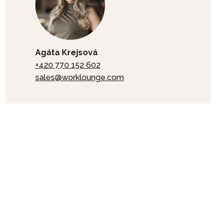
Agáta Krejsová
+420 770 152 602
sales@worklounge.com