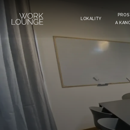
svými partn
"Nastavení 
PROS
najdete v n
LOKALITY
A KAN
s používán