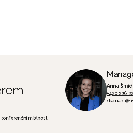
Manage
běrem
Anna Šmíd
+420 226 2
diamant@w
 konferenční místnost