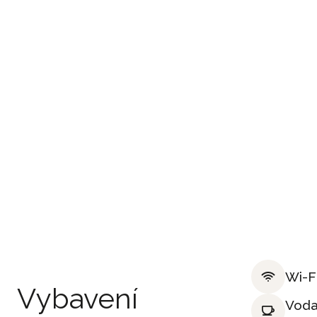
Wi-F
Vybavení
Voda,