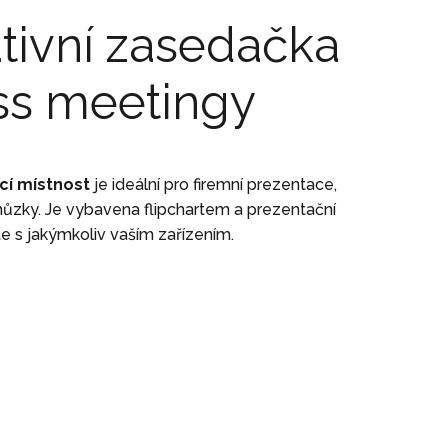
tivní zasedačka
ss meetingy
cí místnost
je ideální pro firemní prezentace,
ůzky. Je vybavena flipchartem a prezentační
te s jakýmkoliv vaším zařízením.
chodní jednání a uzavírání důležitých kontraktů a
rnut nápojový balíček (voda, čaj, káva) formou
e si mohou zasedací místnosti rezervovat