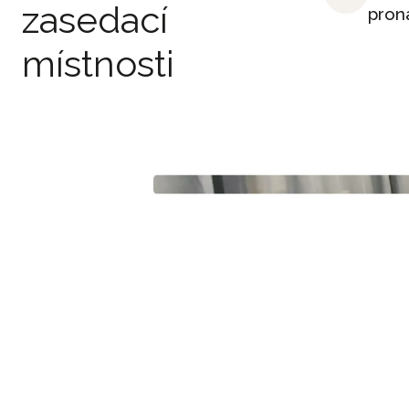
zasedací
pron
místnosti