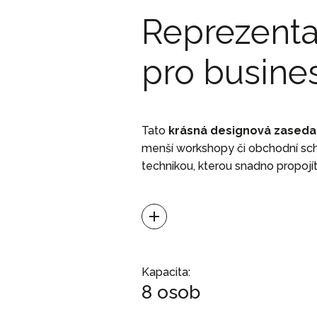
Reprezenta
pro busine
Tato
krásná designová zaseda
menší workshopy či obchodní sch
technikou, kterou snadno propojí
Tento prostor je perfektní pro ob
Kapacita:
8 osob
smluv. Při pronájmu je v ceně zah
self-service. Členové WorkLoung